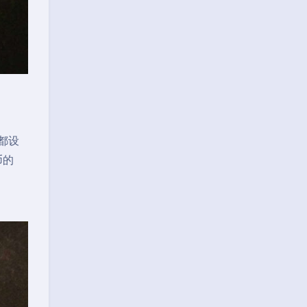
，都设
币的