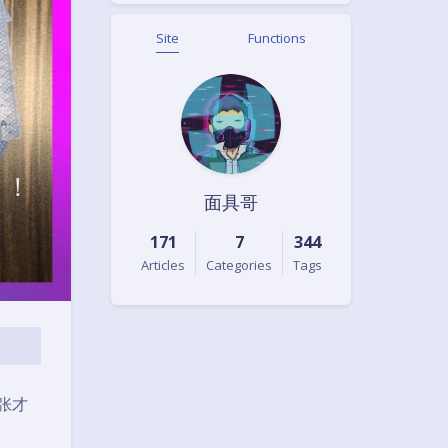
Site
Functions
名！
面具哥
171
7
344
Articles
Categories
Tags
一张才