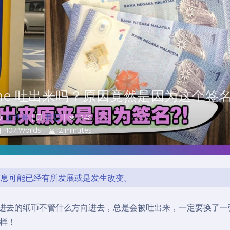
achine 吐出来吗？原因竟然是因为这个签
面具哥
|
其它
|
248
407 Words
|
2 minutes
的信息可能已经有所发展或是发生改变。
钱的时候，塞进去的纸币不管什么方向进去，总是会被吐出来，一定要换了
样！