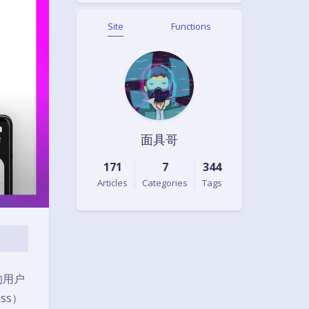
Site
Functions
面具哥
171
7
344
Articles
Categories
Tags
机的用户
ss）