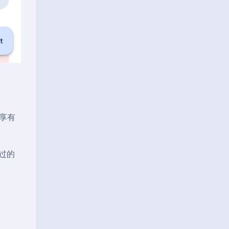
均享有
通过的