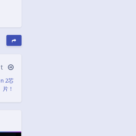
xt
Black Mode
n 2芯
Sans Serif
Serif
片！
Small
Large
Disa
Suns
Brigh
Greys
bled
et
tless
cale