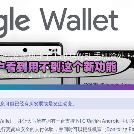
用手机支付功能了！HUAWEI 手机除外！
面具哥
|
新闻
,
科技
|
295
309 Words
|
2 minutes
的信息可能已经有所发展或是发生改变。
Wallet ，并让大马所有拥有一台支持 NFC 功能的 Android 手
t 进行更简单安全的支付体验，并同时可以把登机票（Boarding Pa