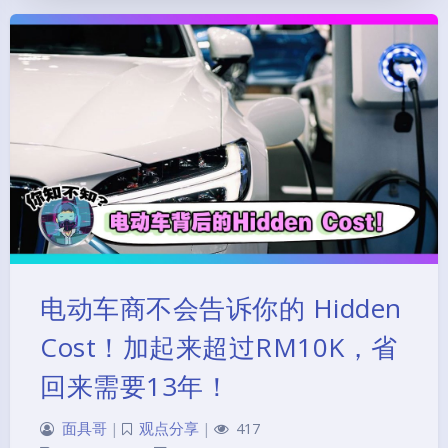
电动车商不会告诉你的 Hidden
Cost！加起来超过RM10K，省
回来需要13年！
面具哥
|
观点分享
|
417