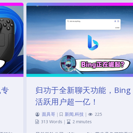
机专
归功于全新聊天功能，Bing
活跃用户超一亿！
面具哥
|
新闻
,
科技
|
225
313 Words
|
2 minutes