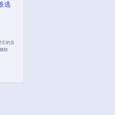
难逃
是它的员
 微软
Black Mode
Sans Serif
Serif
Small
Large
Disa
Suns
Brigh
Greys