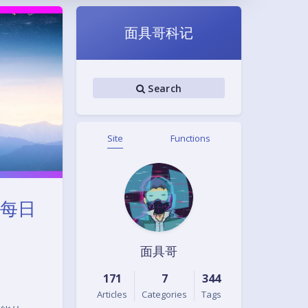
面具哥科记
Search
Site
Functions
 每日
面具哥
171
7
344
Articles
Categories
Tags