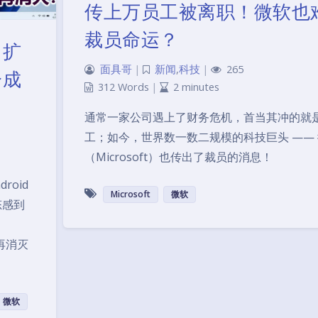
传上万员工被离职！微软也
裁员命运？
、扩
面具哥
|
新闻
,
科技
|
265
分成
312 Words
|
2 minutes
通常一家公司遇上了财务危机，首当其冲的就
工；如今，世界数一数二规模的科技巨头 ——
（Microsoft）也传出了裁员的消息！
roid
Microsoft
微软
生态感到
展再消灭
微软