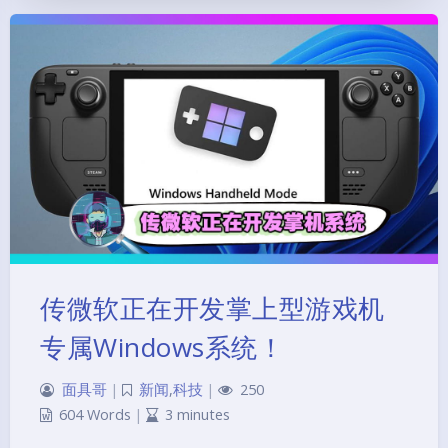
传微软正在开发掌上型游戏机
专属Windows系统！
面具哥
|
新闻
,
科技
|
250
604 Words
|
3 minutes