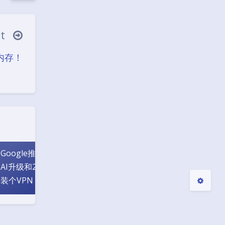
xt
Black Mode
内存！
Sans Serif
Serif
Small
Large
Disa
Suns
Brigh
Greys
bled
et
tless
cale
Google推出一年免费
微软已于2025年5月5
腾讯收购
AI升级和2TB内存！
日正式关闭Skype
司25%
装个VPN，在大马的
名IP
你也能获取！