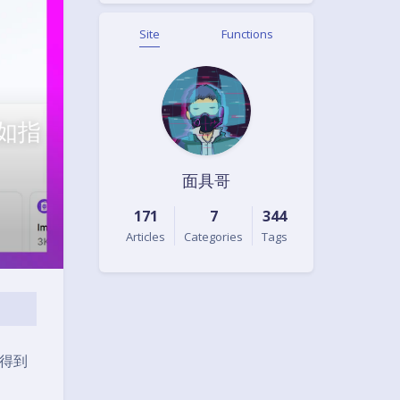
Site
Functions
如指
面具哥
171
7
344
Articles
Categories
Tags
得到