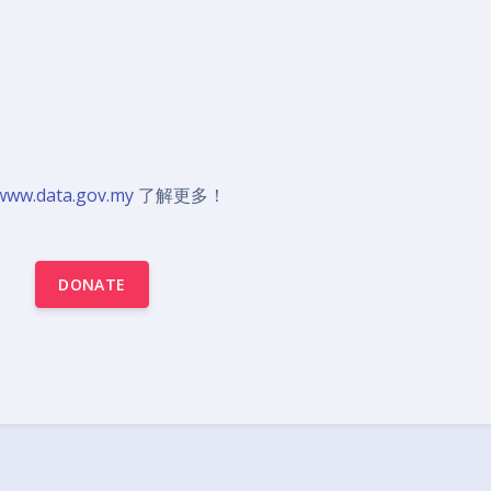
/www.data.gov.my
了解更多！
DONATE