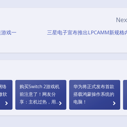
豆
Ne
装游戏一
三星电子宣布推出LPCAMM新规格
网络
购买Switch 2游戏机
华为将正式发布首款
微软
前注意了！网友分
搭载鸿蒙操作系统的
享：主机过热，用到
电脑！
烫手！