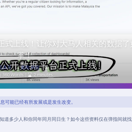
正式上线！让你对大马人相关的数据了
掌！
面具哥
|
新闻
,
科技
|
267
360 Words
|
2 minutes
的信息可能已经有所发展或是发生改变。
知道多少人和你同年同月同日生？如今这些资料仅在弹指间就找