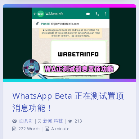
WhatsApp Beta 正在测试置顶
消息功能！
面具哥
|
新闻
,
科技
|
213
222 Words
|
A minute