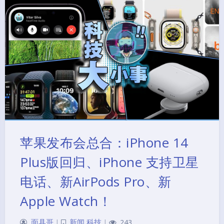
苹果发布会总合：iPhone 14
Plus版回归、iPhone 支持卫星
电话、新AirPods Pro、新
Apple Watch！
面具哥
|
新闻
,
科技
|
243