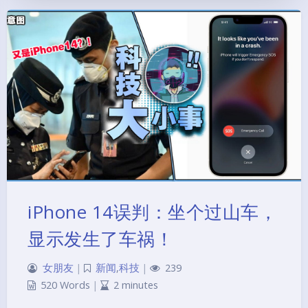
iPhone 14误判：坐个过山车，
显示发生了车祸！
女朋友
|
新闻
,
科技
|
239
520 Words
|
2 minutes