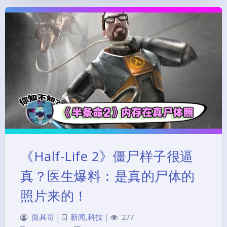
《Half-Life 2》僵尸样子很逼
真？医生爆料：是真的尸体的
照片来的！
面具哥
|
新闻
,
科技
|
277