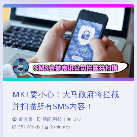
MKT要小心！大马政府将拦截
并扫描所有SMS内容！
面具哥
|
新闻
,
科技
|
273
351 Words
|
2 minutes