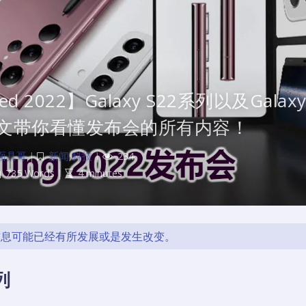
ked 2022】Galaxy S22系列以及Galaxy
一文带你看懂发布会的所有内容！
面具哥
|
新闻
,
科技
|
234
735 Words
|
4 minutes
的信息可能已经有所发展或是发生改变。
列