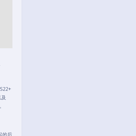
了
S22+
以及
能。
凸起的后