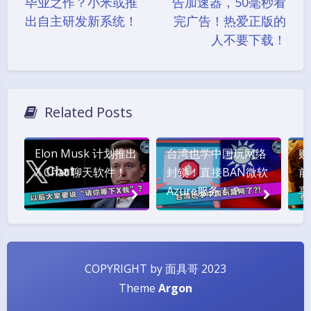
毕业之作？小米或推
告加速器，50毫秒看
出自主研发新系统！
完广告！热爱正版的
人不要下载！
Related Posts
Elon Musk 计划推出
台湾也学中国玩网络
购
X Chat 聊天软件！
封锁！直接BAN微软
前
Azure服务！？
享
烫
COPYRIGHT by 面具哥 2023
Theme
Argon