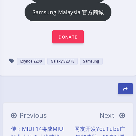
Samsung Malaysia 官方商城
DONATE
Exynos 2200
Galaxy S23 FE
Samsung
豆
Previous
Next
传：MIUI 14将成MIUI
网友开发YouTube广