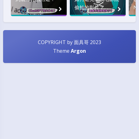
偷拍的影片？
N
这
COPYRIGHT by 面具哥 2023
Theme
Argon
Black Mode
Sans Serif
Serif