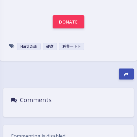
DONATE
Hard Disk
硬盘
科普一下下
豆
Comments
Commenting is disabled