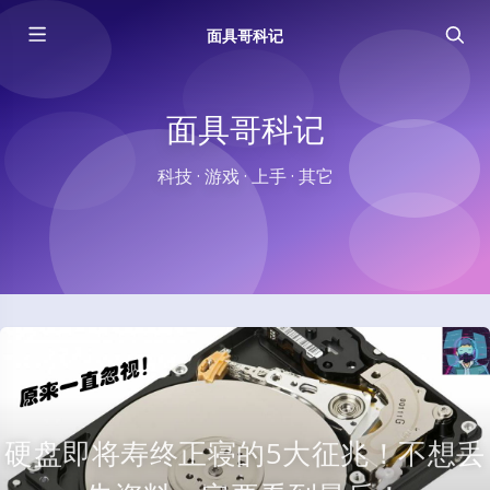
面具哥科记
面具哥科记
科技 · 游戏 · 上手 · 其它
硬盘即将寿终正寝的5大征兆！不想丢