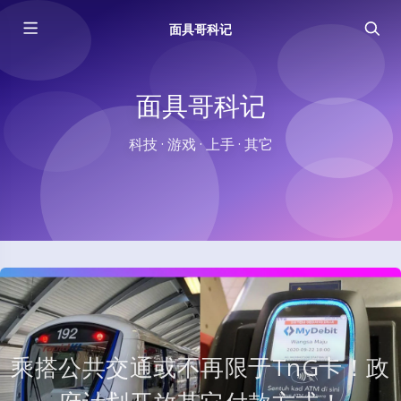
面具哥科记
面具哥科记
科技 · 游戏 · 上手 · 其它
乘搭公共交通或不再限于TnG卡！政