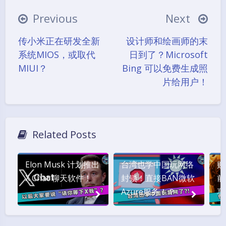
Previous
Next
传小米正在研发全新
设计师和绘画师的末
系统MIOS，或取代
日到了？Microsoft
MIUI？
Bing 可以免费生成照
片给用户！
Related Posts
Elon Musk 计划推出
台湾也学中国玩网络
购
X Chat 聊天软件！
封锁！直接BAN微软
前
Azure服务！？
享
烫
Black Mode