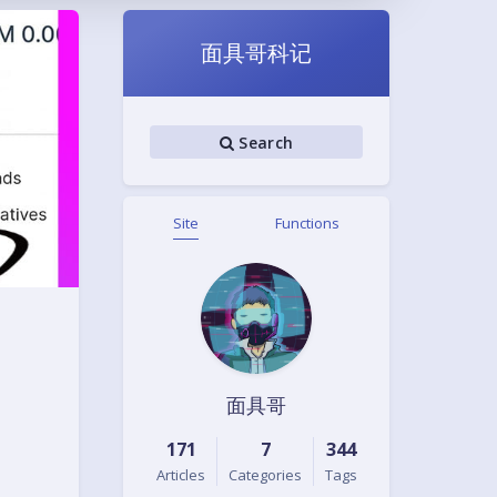
面具哥科记
Search
Site
Functions
面具哥
Black Mode
171
7
344
Sans Serif
Serif
Articles
Categories
Tags