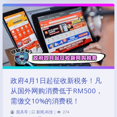
政府4月1日起征收新税务！凡
从国外网购消费低于RM500，
需缴交10%的消费税！
面具哥
|
新闻
,
科技
|
274